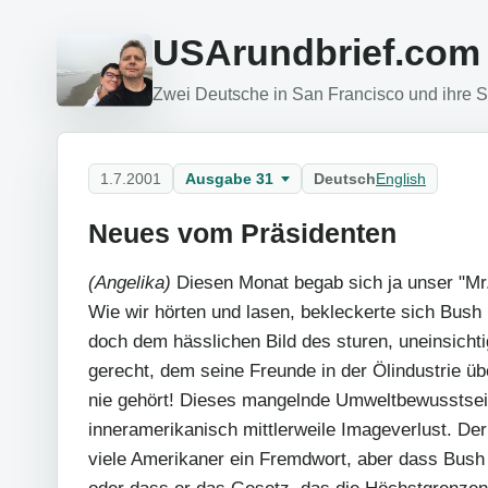
USArundbrief.com
Zwei Deutsche in San Francisco und ihre Si
1.7.2001
Ausgabe 31
Deutsch
English
Neues vom Präsidenten
(Angelika)
Diesen Monat begab sich ja unser "Mr.
Wie wir hörten und lasen, bekleckerte sich Bush
doch dem hässlichen Bild des sturen, uneinsich
gerecht, dem seine Freunde in der Ölindustrie üb
nie gehört! Dieses mangelnde Umweltbewusstsei
inneramerikanisch mittlerweile Imageverlust. Der
viele Amerikaner ein Fremdwort, aber dass Bush 
oder dass er das Gesetz, das die Höchstgrenzen