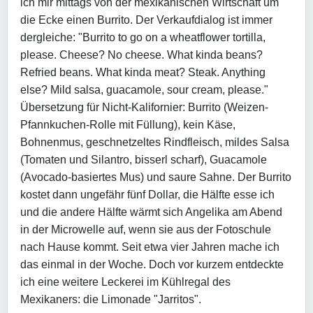
ich mir mittags von der mexikanischen Wirtschaft um
die Ecke einen Burrito. Der Verkaufdialog ist immer
dergleiche: "Burrito to go on a wheatflower tortilla,
please. Cheese? No cheese. What kinda beans?
Refried beans. What kinda meat? Steak. Anything
else? Mild salsa, guacamole, sour cream, please."
Übersetzung für Nicht-Kalifornier: Burrito (Weizen-
Pfannkuchen-Rolle mit Füllung), kein Käse,
Bohnenmus, geschnetzeltes Rindfleisch, mildes Salsa
(Tomaten und Silantro, bisserl scharf), Guacamole
(Avocado-basiertes Mus) und saure Sahne. Der Burrito
kostet dann ungefähr fünf Dollar, die Hälfte esse ich
und die andere Hälfte wärmt sich Angelika am Abend
in der Microwelle auf, wenn sie aus der Fotoschule
nach Hause kommt. Seit etwa vier Jahren mache ich
das einmal in der Woche. Doch vor kurzem entdeckte
ich eine weitere Leckerei im Kühlregal des
Mexikaners: die Limonade "Jarritos".