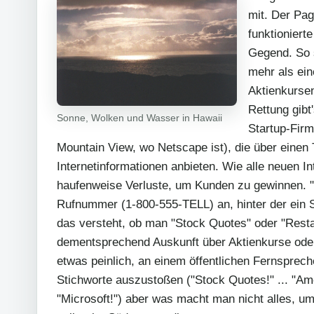
mit. Der Pag
funktioniert
Gegend. So 
mehr als ei
Aktienkurse
Rettung gibt'
Sonne, Wolken und Wasser in Hawaii
Startup-Firm
Mountain View, wo Netscape ist), die über einen 
Internetinformationen anbieten. Wie alle neuen I
haufenweise Verluste, um Kunden zu gewinnen. "T
Rufnummer (1-800-555-TELL) an, hinter der ein
das versteht, ob man "Stock Quotes" oder "Rest
dementsprechend Auskunft über Aktienkurse oder
etwas peinlich, an einem öffentlichen Fernsprec
Stichworte auszustoßen ("Stock Quotes!" ... "Amer
"Microsoft!") aber was macht man nicht alles, u