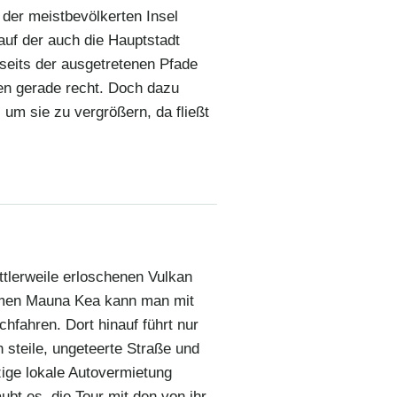
 der meistbevölkerten Insel
uf der auch die Hauptstadt
bseits der ausgetretenen Pfade
en gerade recht. Doch dazu
, um sie zu vergrößern, da fließt
ttlerweile erloschenen Vulkan
men Mauna Kea kann man mit
hfahren. Dort hinauf führt nur
h steile, ungeteerte Straße und
zige lokale Autovermietung
aubt es, die Tour mit den von ihr