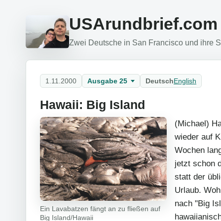
USArundbrief.com
Zwei Deutsche in San Francisco und ihre Si
1.11.2000
Ausgabe 25
Deutsch
English
Hawaii: Big Island
(Michael) Ha
wieder auf K
Wochen lang,
jetzt schon d
statt der üb
Urlaub. Wohi
nach "Big Is
Ein Lavabatzen fängt an zu fließen auf
hawaiianisch
Big Island/Hawaii