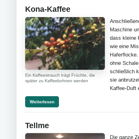
Kona-Kaffee
Anschließend
Maschine un
dass kleine 
wie eine Mi
Haferflocke
ohne Schale
schließlich 
Ein Kaffeestrauch trägt Früchte, die
sie anbrutze
später zu Kaffeebohnen werden
Kaffee-Duft 
Weiterlesen
Tellme
Die ganze Ze