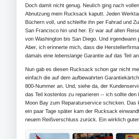
Doch damit nicht genug. Neulich ging nach volle
Abnutzung mein Rucksack kaputt. Jeden Werktag 
Büchern voll, und schleifte ihn per Fahrad und 
San Francisco hin und her. Er war auf allen Reis
von Washington bis San Diego. Und irgendwann p
Aber, ich erinnerte mich, dass die Herstellerfir
damals eine
lebenslange
Garantie auf das Teil an
Nun gab es diesen Rucksack schon gar nicht meh
einfach die auf dem aufbewahrten Garantiekärtc
800-Nummer an. Und, siehe da, der Kundenservice
das Teil kostenlos zu reparieren -- ich sollte de
Moon Bay zum Reparaturservice schicken. Das ko
ein paar Tage später kam der Rucksack einwandfr
neuem Reißverschluss zurück. Ein wirklich guter