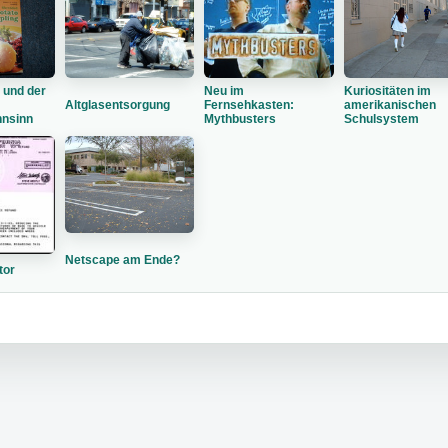
 und der
Neu im
Kuriositäten im
Altglasentsorgung
Fernsehkasten:
amerikanischen
nsinn
Mythbusters
Schulsystem
Netscape am Ende?
tor